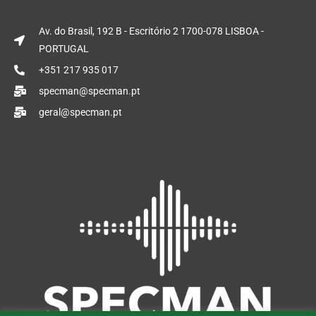
k
t
e
e
u
b
Av. do Brasil, 192 B - Escritório 2 1700-078 LISBOA -
d
b
o
PORTUGAL
i
e
o
n
+351 217 935 017
k
specman@specman.pt
geral@specman.pt