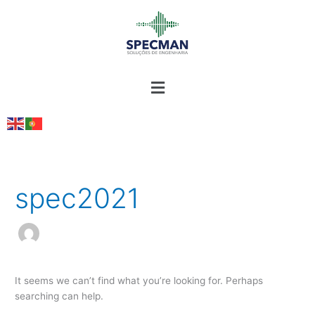
Skip
to
content
Search
for:
spec2021
It seems we can’t find what you’re looking for. Perhaps
searching can help.