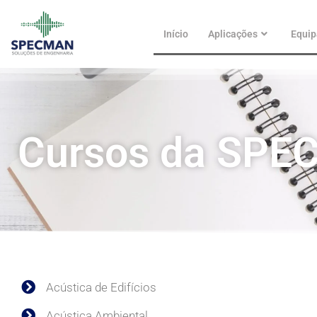
Skip
to
Início
Aplicações
Equi
content
Cursos da SP
Acústica de Edifícios
Acústica Ambiental