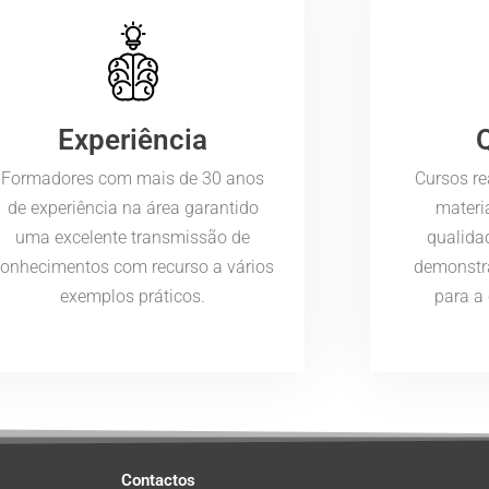
Experiência
Formadores com mais de 30 anos
Cursos re
de experiência na área garantido
materi
uma excelente transmissão de
qualida
conhecimentos com recurso a vários
demonstr
exemplos práticos.
para a
Contactos