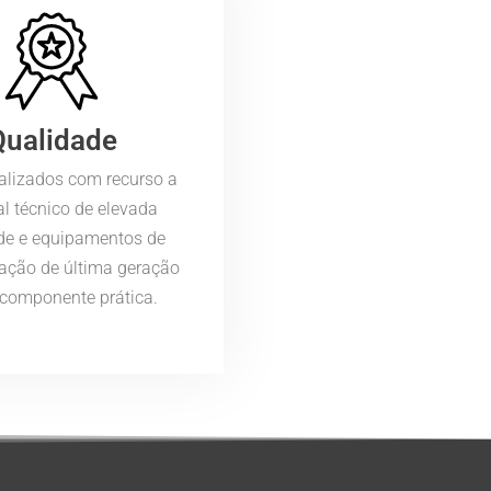
Qualidade
alizados com recurso a
al técnico de elevada
de e equipamentos de
ação de última geração
 componente prática.