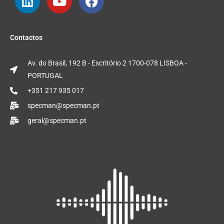
L
Y
F
i
o
a
n
u
c
Contactos
k
t
e
e
u
b
Av. do Brasil, 192 B - Escritório 2 1700-078 LISBOA -
d
b
o
PORTUGAL
i
e
o
n
+351 217 935 017
k
specman@specman.pt
geral@specman.pt