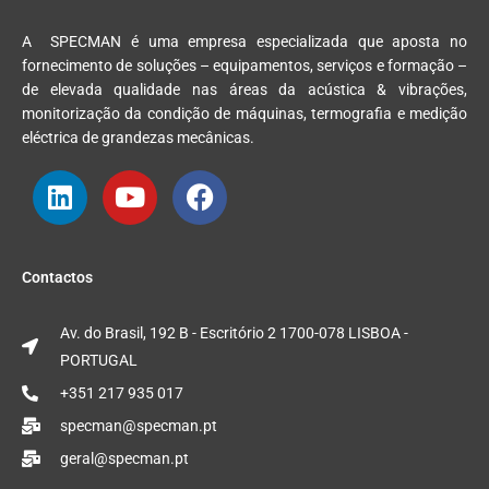
A
SPEC
MAN
é uma empresa especializada que aposta no
fornecimento de soluções – equipamentos, serviços e formação –
de elevada qualidade nas áreas da acústica & vibrações,
monitorização da condição de máquinas, termografia e medição
eléctrica de grandezas mecânicas.
L
Y
F
i
o
a
n
u
c
Contactos
k
t
e
e
u
b
Av. do Brasil, 192 B - Escritório 2 1700-078 LISBOA -
d
b
o
PORTUGAL
i
e
o
n
+351 217 935 017
k
specman@specman.pt
geral@specman.pt