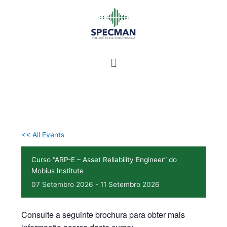
Skip
to
content
<< All Events
Curso “ARP-E – Asset Reliability Engineer” do
Mobius Institute
07
Setembro
2026
-
11
Setembro
2026
Consulte a seguinte brochura para obter mais