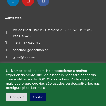
L
Y
F
i
o
a
n
u
c
Contactos
k
t
e
e
u
b
Av. do Brasil, 192 B - Escritório 2 1700-078 LISBOA -
d
b
o
PORTUGAL
i
e
o
n
k
+351 217 935 017
specman@specman.pt
geral@specman.pt
Utilizamos cookies para lhe proporcionar a melhor
experiência neste site. Ao clicar em "Aceitar", concorda
com a utilização de TODOS os cookies. Pode descobrir
mais sobre que cookies são usados ou desactivá-los nas
configurações.
Ler mais
Copyright © 2026 SPECMAN | Powered by SPECMAN Lda.
Definições
Aceitar
SPECMAN