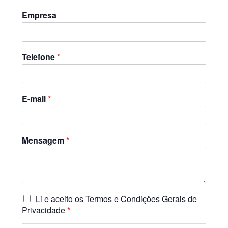
Empresa
Telefone
*
E-mail
*
Mensagem
*
P
Li e aceito os Termos e Condições Gerais de
o
Privacidade
*
l