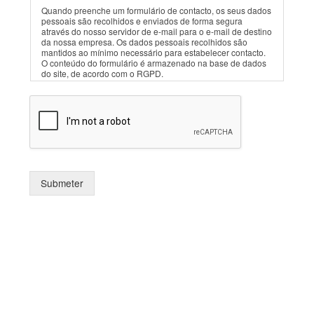
í
Quando preenche um formulário de contacto, os seus dados
t
pessoais são recolhidos e enviados de forma segura
i
através do nosso servidor de e-mail para o e-mail de destino
c
da nossa empresa. Os dados pessoais recolhidos são
mantidos ao mínimo necessário para estabelecer contacto.
a
O conteúdo do formulário é armazenado na base de dados
d
do site, de acordo com o RGPD.
e
P
r
i
v
a
c
i
Submeter
d
a
d
e
*