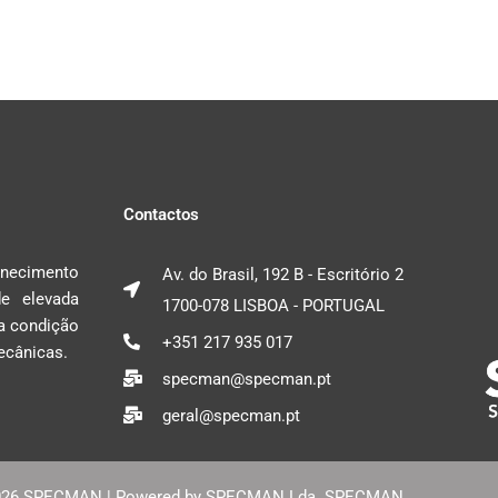
Contactos
rnecimento
Av. do Brasil, 192 B - Escritório 2
e elevada
1700-078 LISBOA - PORTUGAL
da condição
+351 217 935 017
ecânicas.
specman@specman.pt
geral@specman.pt
2026 SPECMAN | Powered by SPECMAN Lda. SPECMAN