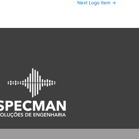
Next Logo Item
→