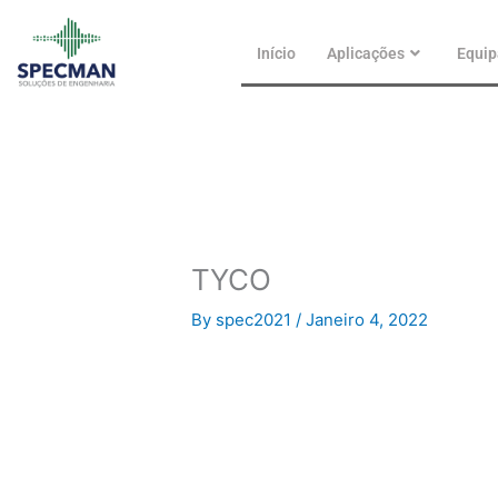
Skip
to
Início
Aplicações
Equi
content
TYCO
By
spec2021
/
Janeiro 4, 2022