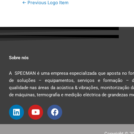
←
Previous Logo Item
Sobre nós
A
SPEC
MAN
é uma empresa especializada que aposta no fo
de soluções – equipamentos, serviços e formação – d
qualidade nas áreas da acústica & vibrações, monitorização 
de máquinas, termografia e medição eléctrica de grandezas m
L
Y
F
i
o
a
n
u
c
Copyright © 