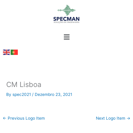
Skip
to
content
CM Lisboa
By
spec2021
/
Dezembro 23, 2021
←
Previous Logo Item
Next Logo Item
→