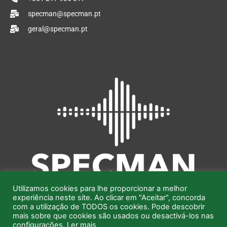
n
k
specman@specman.pt
geral@specman.pt
Utilizamos cookies para lhe proporcionar a melhor
experiência neste site. Ao clicar em "Aceitar", concorda
com a utilização de TODOS os cookies. Pode descobrir
mais sobre que cookies são usados ou desactivá-los nas
configurações.
Ler mais