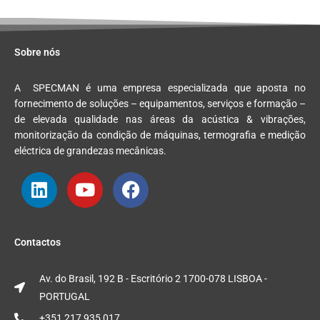
Sobre nós
A
SPEC
MAN
é uma empresa especializada que aposta no
fornecimento de soluções – equipamentos, serviços e formação –
de elevada qualidade nas áreas da acústica & vibrações,
monitorização da condição de máquinas, termografia e medição
eléctrica de grandezas mecânicas.
L
Y
F
i
o
a
n
u
c
Contactos
k
t
e
e
u
b
Av. do Brasil, 192 B - Escritório 2 1700-078 LISBOA -
d
b
o
PORTUGAL
i
e
o
+351 217 935 017