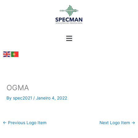
Skip
to
content
OGMA
By
spec2021
/
Janeiro 4, 2022
←
Previous Logo Item
Next Logo Item
→