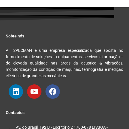
Sobre nós
A
SPEC
MAN
é uma empresa especializada que aposta no
fornecimento de soluções – equipamentos, serviços e formação –
de elevada qualidade nas áreas da acústica & vibrações,
monitorização da condição de máquinas, termografia e medição
eléctrica de grandezas mecânicas.
L
Y
F
i
o
a
n
u
c
Contactos
k
t
e
e
u
b
Av. do Brasil, 192 B - Escritório 2 1700-078 LISBOA -