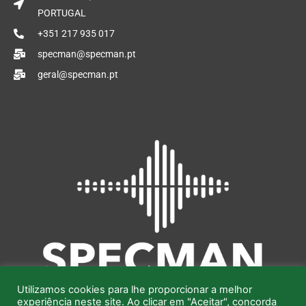
d
b
o
PORTUGAL
i
e
o
n
+351 217 935 017
k
specman@specman.pt
geral@specman.pt
Utilizamos cookies para lhe proporcionar a melhor
experiência neste site. Ao clicar em "Aceitar", concorda